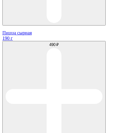
Пицца сырная
190 г
490 ₽