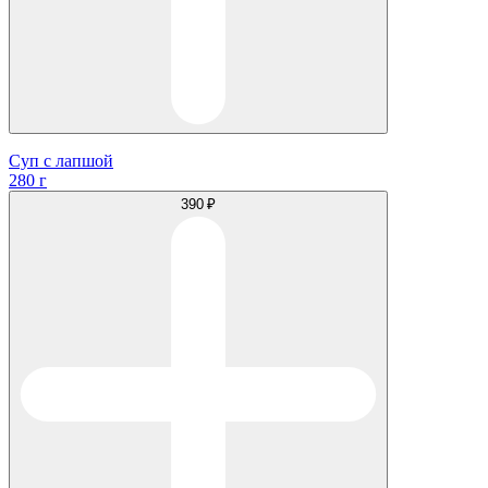
Суп с лапшой
280 г
390 ₽