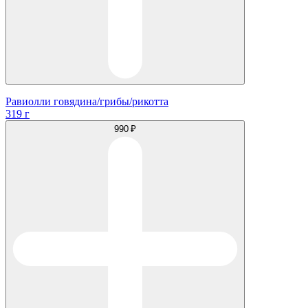
Равиолли говядина/грибы/рикотта
319 г
990 ₽