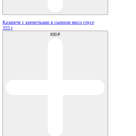
Казарече с креветками в сырном мисо соусе
355 г
830 ₽