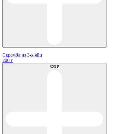
Скрембл из 3-х яйц
200 г
320 ₽