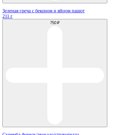
Зеленая греча с беконом и яйцом пашот
211 г
750 ₽
Скрембл форель/авокадо/страчателла